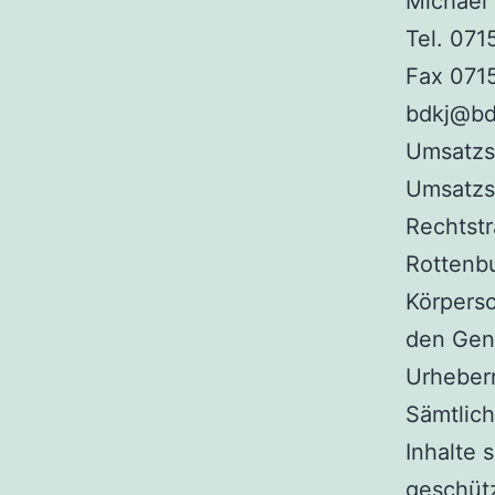
Michael
Tel. 071
Fax 071
bdkj@bdk
Umsatzst
Umsatzs
Rechtstr
Rottenbu
Körpersc
den Gene
Urheber
Sämtlich
Inhalte 
geschütz