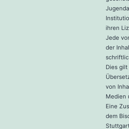
Jugenda
Institut
ihren Li
Jede vo
der Inha
schriftl
Dies gil
Überset
von Inha
Medien 
Eine Zu
dem Bis
Stuttgar