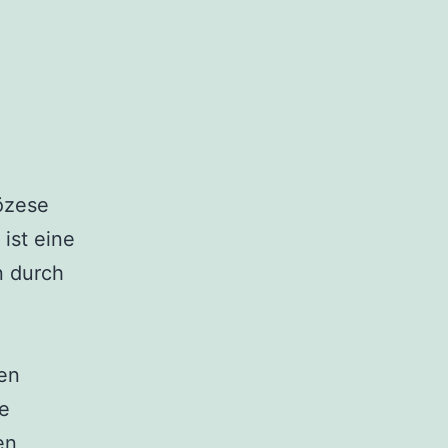
iözese
ist eine
n durch
ten
te
en