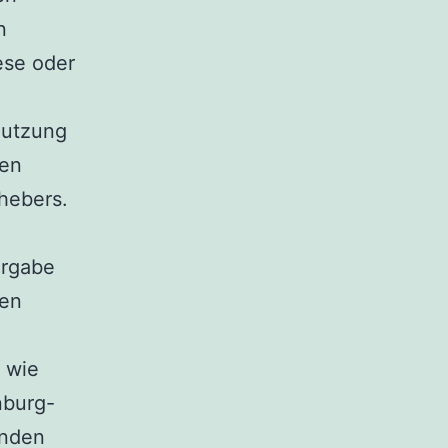
n
zese oder
Nutzung
gen
hebers.
ergabe
hen
 wie
nburg-
änden