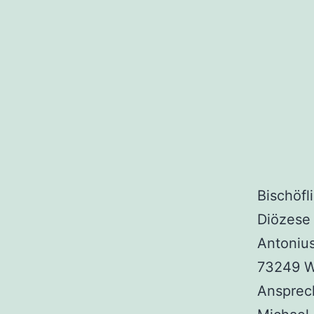
Zum
Inhalt
springen
Bischöf
Diözese 
Antonius
73249 
Ansprec