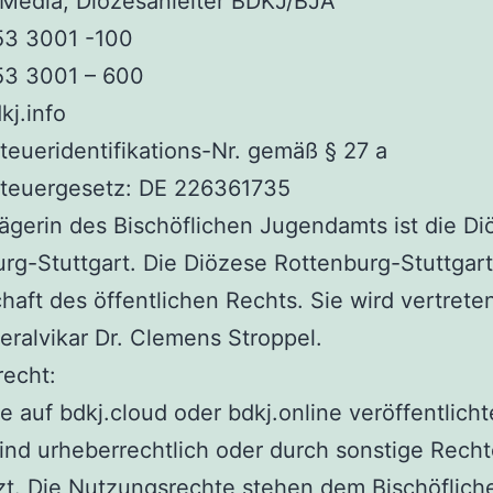
 Medla, Diözesanleiter BDKJ/BJA
53 3001 -100
53 3001 – 600
j.info
eueridentifikations-Nr. gemäß § 27 a
teuergesetz: DE 226361735
ägerin des Bischöflichen Jugendamts ist die D
rg-Stuttgart. Die Diözese Rottenburg-Stuttgart 
haft des öffentlichen Rechts. Sie wird vertrete
ralvikar Dr. Clemens Stroppel.
recht:
e auf bdkj.cloud oder bdkj.online veröffentlich
sind urheberrechtlich oder durch sonstige Rech
t. Die Nutzungsrechte stehen dem Bischöflich